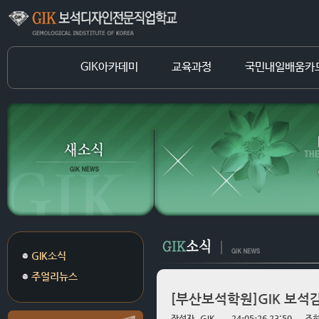
GIK아카데미
교육과정
국민내일배움카
GIK소식
주얼리뉴스
[부산보석학원]GIK 보석
작성자
GIK
24-05-26 23:50
조