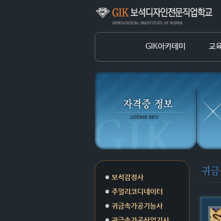
GIK아카데미
교
보석감정사
주얼리코디네이터
귀금속가공기능사
귀금속가공산업기사